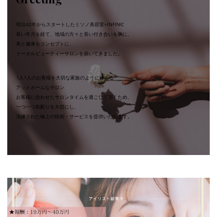
明治42年からスタートしたミソノ美容室×INFINIC
長い年月を経て、地域の方々と長い付き合いを胸に、
美と健康をコンセプトに、
トータルビューティーサロンを築いてきました。
1人1人のお客様を大切な家族のように迎える
アットホームなサロン
お客様に合わせたサロンタイムを過ごして頂くため、
一つ一つ気配りを大切にし、
洗練された極上の技術・サービスを提供いたします。