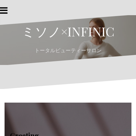
コ
ン
テ
ミソノ×INFINIC
ン
ツ
へ
トータルビューティーサロン
ス
キ
ッ
プ
Greeting