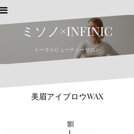
コ
ン
テ
ミソノ×INFINIC
ン
ツ
へ
トータルビューティーサロン
ス
キ
ッ
プ
美眉アイブロウWAX