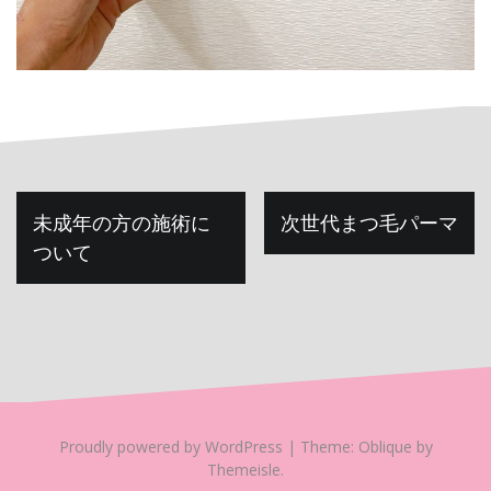
投
未成年の方の施術に
次世代まつ毛パーマ
稿
ついて
ナ
ビ
ゲ
ー
シ
Proudly powered by WordPress
|
Theme:
Oblique
by
ョ
Themeisle.