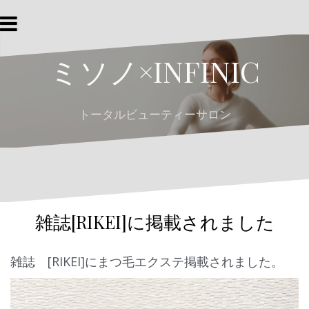
コ
ン
テ
ミソノ×INFINIC
ン
ツ
へ
トータルビューティーサロン
ス
キ
ッ
プ
雑誌[RIKEI]に掲載されました
雑誌 [RIKEI]にまつ毛エクステ掲載されました。