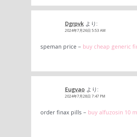
Dgrpvk
より:
2024年7月26日 5:53 AM
speman price –
buy cheap generic fi
Eugvao
より:
2024年7月28日 7:47 PM
order finax pills –
buy alfuzosin 10 m