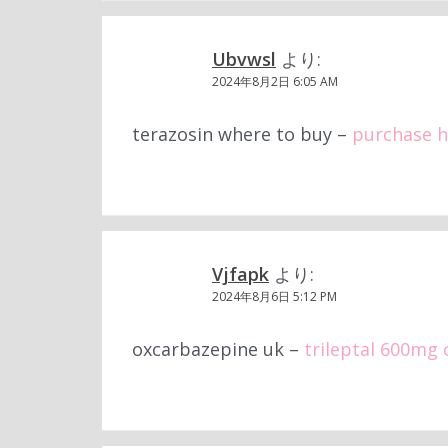
Ubvwsl
より:
2024年8月2日 6:05 AM
terazosin where to buy –
purchase hy
Vjfapk
より:
2024年8月6日 5:12 PM
oxcarbazepine uk –
trileptal 600mg 