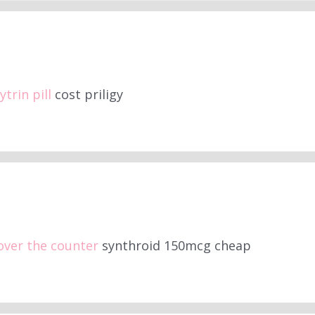
trin pill
cost priligy
over the counter
synthroid 150mcg cheap