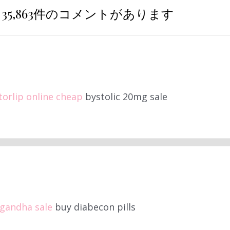
35,863件のコメントがあります
torlip online cheap
bystolic 20mg sale
gandha sale
buy diabecon pills