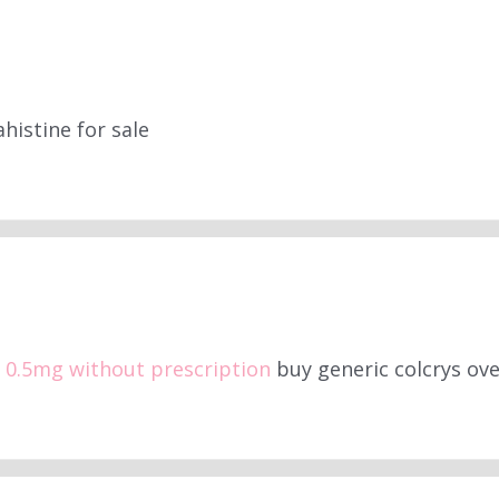
histine for sale
e 0.5mg without prescription
buy generic colcrys ov