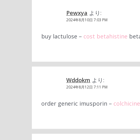
Pewxya
より:
2024年8月10日 7:03 PM
buy lactulose –
cost betahistine
beta
Wddokm
より:
2024年8月12日 7:11 PM
order generic imusporin –
colchicin