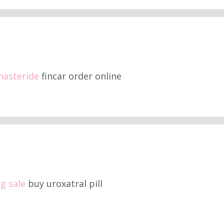
nasteride
fincar order online
g sale
buy uroxatral pill