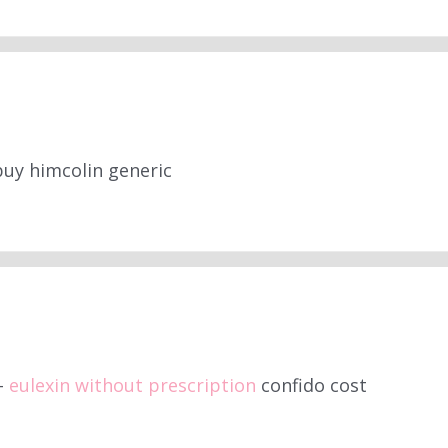
uy himcolin generic
–
eulexin without prescription
confido cost